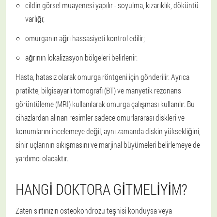
cildin görsel muayenesi yapılır - soyulma, kızarıklık, döküntü
varlığı;
omurganın ağrı hassasiyeti kontrol edilir;
ağrının lokalizasyon bölgeleri belirlenir.
Hasta, hatasız olarak omurga röntgeni için gönderilir. Ayrıca
pratikte, bilgisayarlı tomografi (BT) ve manyetik rezonans
görüntüleme (MRI) kullanılarak omurga çalışması kullanılır. Bu
cihazlardan alınan resimler sadece omurlararası diskleri ve
konumlarını incelemeye değil, aynı zamanda diskin yüksekliğini,
sinir uçlarının sıkışmasını ve marjinal büyümeleri belirlemeye de
yardımcı olacaktır.
HANGI DOKTORA GITMELIYIM?
Zaten sırtınızın osteokondrozu teşhisi konduysa veya