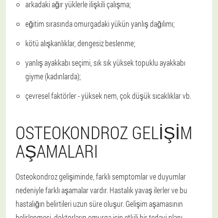
arkadaki ağır yüklerle ilişkili çalışma;
eğitim sırasında omurgadaki yükün yanlış dağılımı;
kötü alışkanlıklar, dengesiz beslenme;
yanlış ayakkabı seçimi, sık sık yüksek topuklu ayakkabı
giyme (kadınlarda);
çevresel faktörler - yüksek nem, çok düşük sıcaklıklar vb.
OSTEOKONDROZ GELIŞIM
AŞAMALARI
Osteokondroz gelişiminde, farklı semptomlar ve duyumlar
nedeniyle farklı aşamalar vardır. Hastalık yavaş ilerler ve bu
hastalığın belirtileri uzun süre oluşur. Gelişim aşamasının
belirlenmesi, doktorların omurga için etkili bir tedavi planı