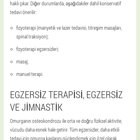
haklı çıkar. Diğer durumlarda, aşağıdakiler dahil konservatif
tedavi önerilir:
fizyoterapi (manyetik ve lazer tedavisi, titreşim masajları,
spinal traksiyon);
fizyoterapi egzersizleri;
masaj;
manuel terapi.
EGZERSIZ TERAPISI, EGZERSIZ
VE JIMNASTIK
Omurganın osteokondrozu ile orta ve doğru fiziksel aktivite,
vücudu daha esnek hale getirir. Tüm egzersizler, daha etkili
tedavi için omurga kaslarını güçlendirmek için özel olarak