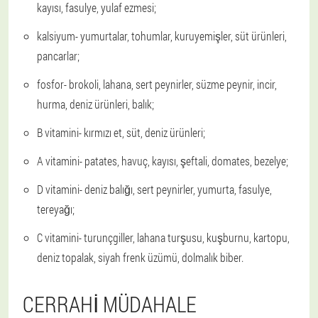
kayısı, fasulye, yulaf ezmesi;
kalsiyum
- yumurtalar, tohumlar, kuruyemişler, süt ürünleri,
pancarlar;
fosfor
- brokoli, lahana, sert peynirler, süzme peynir, incir,
hurma, deniz ürünleri, balık;
B vitamini
- kırmızı et, süt, deniz ürünleri;
A vitamini
- patates, havuç, kayısı, şeftali, domates, bezelye;
D vitamini
- deniz balığı, sert peynirler, yumurta, fasulye,
tereyağı;
C vitamini
- turunçgiller, lahana turşusu, kuşburnu, kartopu,
deniz topalak, siyah frenk üzümü, dolmalık biber.
CERRAHI MÜDAHALE