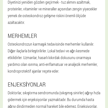
Diyetinizi yeniden gözden geçirmek - tuz alımını azaltmak,
proteinler, vitaminler ve mineraller açısından zengin yiyecekler
yemek de osteokondroz gelişme riskini önemli ölçüde
azaltacaktır.
MERHEMLER
Osteokondrozun karmaşık tedavisinde merhemler kullanılır.
Diğer ilaçlarla birleştirilirler. Lokal tedavi ve ağrı kesmede
etkilidirler. Uzmanlar, hasarlı kıkırdak dokusunu onarmaya
yardımcı olan ısınma, anti-enflamatuar ve analjezik merhemler,
kondroprotektif ajanlar reçete eder.
ENJEKSIYONLAR
Doktorlar, sıkıştırma sendromunda (sıkışmış sinirler) ağrıyı hızla
gidermek için enjeksiyonlar yazmaktadır. Bu durumda hasta
ağrıyı dindirmeden normal hareket bile edemez. Enjeksiyonlar,