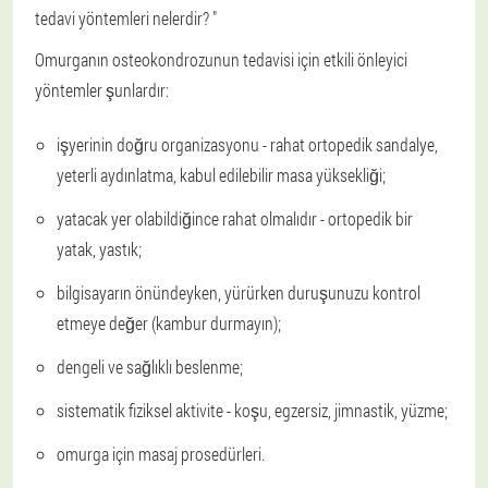
tedavi yöntemleri nelerdir? "
Omurganın osteokondrozunun tedavisi için etkili önleyici
yöntemler şunlardır:
işyerinin doğru organizasyonu - rahat ortopedik sandalye,
yeterli aydınlatma, kabul edilebilir masa yüksekliği;
yatacak yer olabildiğince rahat olmalıdır - ortopedik bir
yatak, yastık;
bilgisayarın önündeyken, yürürken duruşunuzu kontrol
etmeye değer (kambur durmayın);
dengeli ve sağlıklı beslenme;
sistematik fiziksel aktivite - koşu, egzersiz, jimnastik, yüzme;
omurga için masaj prosedürleri.