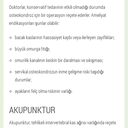
Doktorlar, konservatif tedavinin etkili olmadığı durumda
osteokondroz için bir operasyon reçete ederler. Ameliyat
endikasyonları şunlar olabilir:
bacak kaslarının hassasiyet kaybı veya ilerleyen zayıflıkları;
büyük omurga fıtığı;
omurilik kanalının keskin bir daralması ve sıkışması;
servikal osteokondrozun inme gelişme riski taşıdığı
durumlar;
ayakların felç olma riskinin varlığı.
AKUPUNKTUR
Akupunktur, tehlikeli intervertebral kas ağrısı varlığında reçete