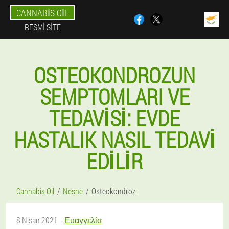
CANNABIS OIL
RESMI SITE
OSTEOKONDROZUN
SEMPTOMLARI VE
TEDAVISI: EVDE
HASTALIK NASIL TEDAVI
EDILIR
Cannabis Oil
Nesne
Osteokondroz
8 Nisan 2021
Ευαγγελία