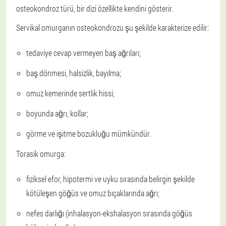
osteokondroz türü, bir dizi özellikte kendini gösterir.
Servikal omurganın osteokondrozu şu şekilde karakterize edilir:
tedaviye cevap vermeyen baş ağrıları;
baş dönmesi, halsizlik, bayılma;
omuz kemerinde sertlik hissi;
boyunda ağrı, kollar;
görme ve işitme bozukluğu mümkündür.
Torasik omurga:
fiziksel efor, hipotermi ve uyku sırasında belirgin şekilde
kötüleşen göğüs ve omuz bıçaklarında ağrı;
nefes darlığı (inhalasyon-ekshalasyon sırasında göğüs