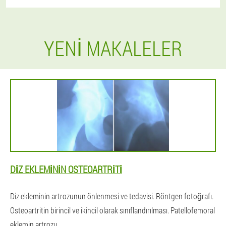
YENI MAKALELER
DIZ EKLEMININ OSTEOARTRITI
Diz ekleminin artrozunun önlenmesi ve tedavisi. Röntgen fotoğrafı.
Osteoartritin birincil ve ikincil olarak sınıflandırılması. Patellofemoral
eklemin artrozu.