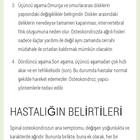
Üçüncü aşama.
Omurga ve omurlararası disklerin
yapısındaki değişiklikler belirgindir. Diskler arasındaki
deliklerin neredeyse tamamen kapanması, intervertebral
fıtık oluşumuna neden olur. Osteokondrozda ağrılı hisleri
sadece ilaçlar yardımı ile değil aynı zamanda cerrahi
müdahale ile ortadan kaldırmak mümkün olacaktır.
Dördüncü aşama.
Son aşama, üçüncü aşamadan çok hızlı
akar ve en tehlikelisidir (son). Bu durumda hastalar normal
şekilde hareket edemezler. Osteokondroz, yapıcı
yöntemlerle tedavi edilir.
HASTALIĞIN BELIRTILERI
Spinal osteokondrozun ana semptomu, değişen yoğunlukta ve
karakterde ağrıdır. Bununla birlikte, buna ek olarak, her bir