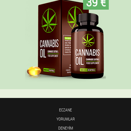
39 €
ECZANE
YORUMLAR
DENEYIM