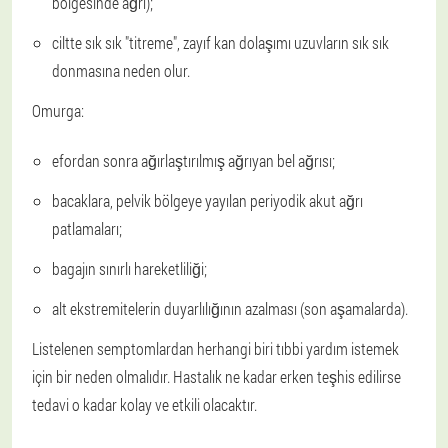
bölgesinde ağrı);
ciltte sık sık "titreme", zayıf kan dolaşımı uzuvların sık sık
donmasına neden olur.
Omurga:
efordan sonra ağırlaştırılmış ağrıyan bel ağrısı;
bacaklara, pelvik bölgeye yayılan periyodik akut ağrı
patlamaları;
bagajın sınırlı hareketliliği;
alt ekstremitelerin duyarlılığının azalması (son aşamalarda).
Listelenen semptomlardan herhangi biri tıbbi yardım istemek
için bir neden olmalıdır. Hastalık ne kadar erken teşhis edilirse
tedavi o kadar kolay ve etkili olacaktır.