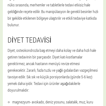
nüks sırasında, merhemler ve tabletlerle tedavi etkisiz hale
geldiğinde reçete edilir. Bu manipülasyon ile gerekli besinler hızlı
bir şekilde etkilenen bölgeye ulaştırılır ve etkili tedaviye katkıda
bulunur.
DIYET TEDAVISI
Diyet, osteokondrozla baş etmeyi daha kolay ve daha hızlı hale
getiren tedavinin bir parçasıdır. Diyet katı kısıtlamalar
gerektirmez, ancak hastanın menüyü revize etmesi
gerekecektir. Zararlı, fazla tuzlu ve yağlı gıdalardan vazgeçilmesi
tavsiye edilir. Sık sık ve küçük porsiyonlarda (günde 5-6 kez)
yemek daha iyidir. Tedavi için ürünler aşağıdakilerle
doyurulmalıdır:
magnezyum
- avokado, deniz yosunu, salatalık, muz, kuru