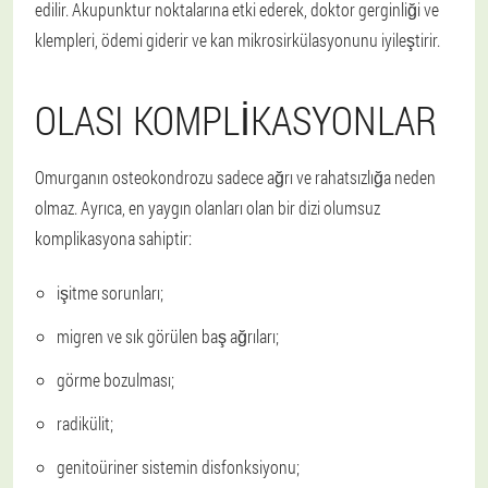
edilir. Akupunktur noktalarına etki ederek, doktor gerginliği ve
klempleri, ödemi giderir ve kan mikrosirkülasyonunu iyileştirir.
OLASI KOMPLIKASYONLAR
Omurganın osteokondrozu sadece ağrı ve rahatsızlığa neden
olmaz. Ayrıca, en yaygın olanları olan bir dizi olumsuz
komplikasyona sahiptir:
işitme sorunları;
migren ve sık görülen baş ağrıları;
görme bozulması;
radikülit;
genitoüriner sistemin disfonksiyonu;