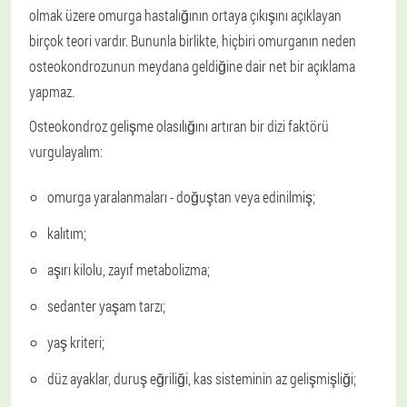
olmak üzere omurga hastalığının ortaya çıkışını açıklayan
birçok teori vardır. Bununla birlikte, hiçbiri omurganın neden
osteokondrozunun meydana geldiğine dair net bir açıklama
yapmaz.
Osteokondroz gelişme olasılığını artıran bir dizi faktörü
vurgulayalım:
omurga yaralanmaları - doğuştan veya edinilmiş;
kalıtım;
aşırı kilolu, zayıf metabolizma;
sedanter yaşam tarzı;
yaş kriteri;
düz ayaklar, duruş eğriliği, kas sisteminin az gelişmişliği;